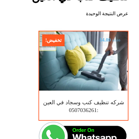
عرض النتيجة الوحيدة
$
4.00
تخفيض!
$
6.00
شركه تنظيف كنب وسجاد في العين
:0507036261