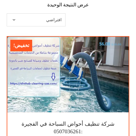
عرض النتيجة الوحيدة
$
6.00
$
10.00
تخفيض!
شركة تنظيف أحواض السباحة في الفجيرة
:0507036261