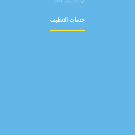
23 يونيو، 2024
خدمات التنظيف
مكافحة الآفات
مركبة
بناء
غسيل سيارة
صيانة
تجاري
عادي
خدمات
الداخلية
الخارج
اتصال
لورم
معلومات
الخارج