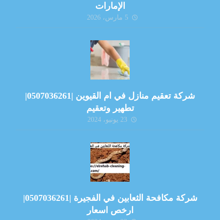
الإمارات
5 مارس، 2026
شركة تعقيم منازل في ام القيوين |0507036261|
تطهير وتعقيم
23 يونيو، 2024
شركة مكافحة الثعابين في الفجيرة |0507036261|
ارخص اسعار