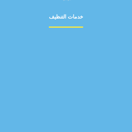
خدمات التنظيف
مكافحة الآفات
مركبة
بناء
غسيل سيارة
صيانة
تجاري
عادي
خدمات
الداخلية
الخارج
اتصال
لورم
معلومات
الخارج