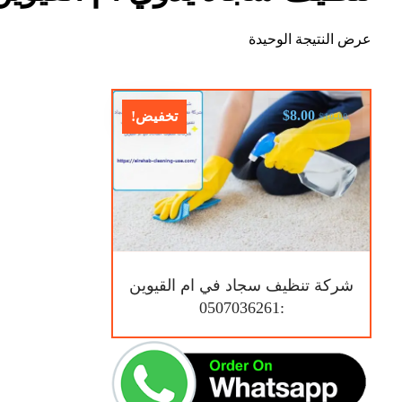
عرض النتيجة الوحيدة
$
8.00
تخفيض!
$
10.00
شركة تنظيف سجاد في ام القيوين
:0507036261