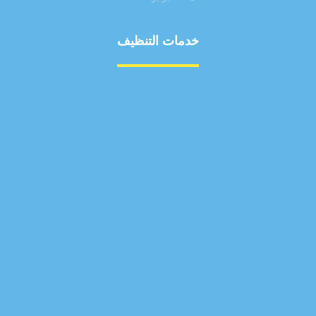
خدمات التنظيف
مكافحة الآفات
مركبة
بناء
غسيل سيارة
صيانة
تجاري
عادي
خدمات
الداخلية
الخارج
اتصال
لورم
معلومات
الخارج