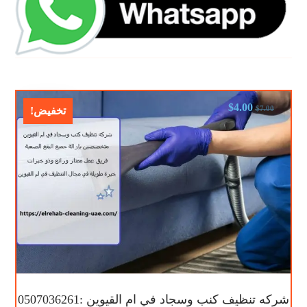
$
4.00
$
7.00
تخفيض!
شركه تنظيف كنب وسجاد في ام القيوين :0507036261