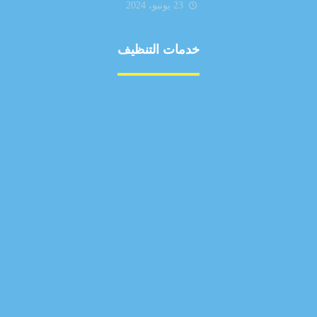
23 يونيو، 2024
خدمات التنظيف
مكافحة الآفات
مركبة
بناء
غسيل سيارة
صيانة
تجاري
عادي
خدمات
الداخلية
الخارج
اتصال
لورم
معلومات