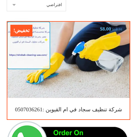
$
8.00
$
10.00
تخفيض!
شركة تنظيف سجاد في ام القيوين :0507036261