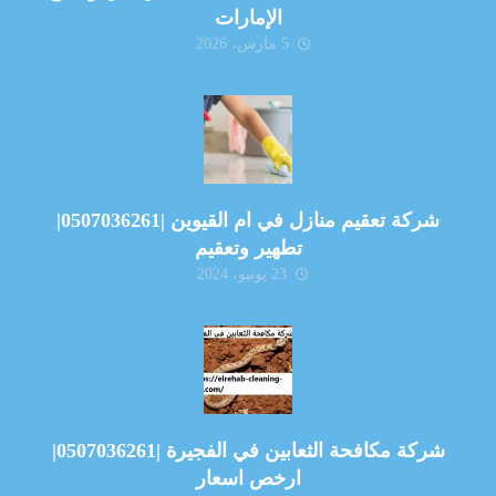
الإمارات
5 مارس، 2026
شركة تعقيم منازل في ام القيوين |0507036261|
تطهير وتعقيم
23 يونيو، 2024
شركة مكافحة الثعابين في الفجيرة |0507036261|
ارخص اسعار