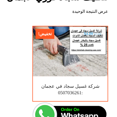
عرض النتيجة الوحيدة
$
4.00
تخفيض!
$
7.00
شركة غسيل سجاد في عجمان
:0507036261