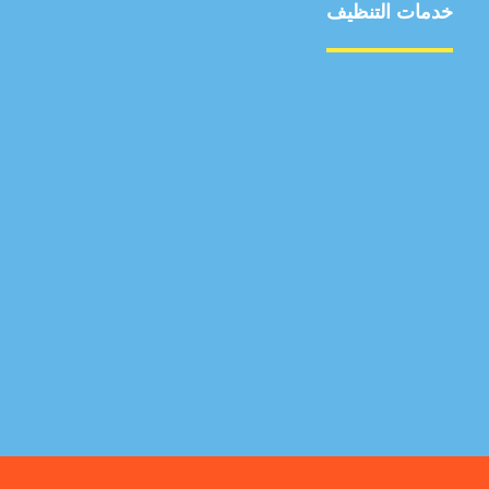
خدمات التنظيف
مكافحة الآفات
مركبة
بناء
غسيل سيارة
صيانة
تجاري
عادي
خدمات
الداخلية
الخارج
اتصال
لورم
معلومات
الخارج
خدمات
خدمات ساخنة