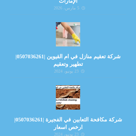
الإمارات
5 مارس، 2026
شركة تعقيم منازل في ام القيوين |0507036261|
تطهير وتعقيم
23 يونيو، 2024
شركة مكافحة الثعابين في الفجيرة |0507036261|
ارخص اسعار
23 يونيو، 2024