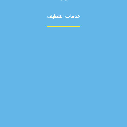
خدمات التنظيف
مكافحة الآفات
مركبة
بناء
غسيل سيارة
صيانة
تجاري
عادي
خدمات
الداخلية
الخارج
اتصال
لورم
معلومات
الخارج