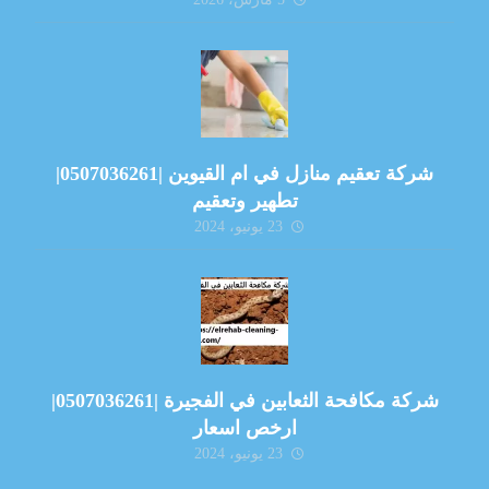
شركة تعقيم منازل في ام القيوين |0507036261|
تطهير وتعقيم
23 يونيو، 2024
شركة مكافحة الثعابين في الفجيرة |0507036261|
ارخص اسعار
23 يونيو، 2024