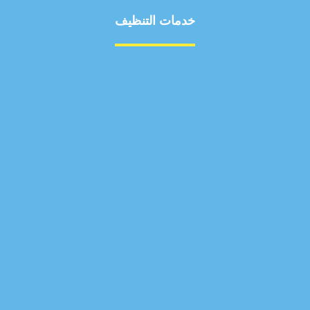
خدمات التنظيف
مكافحة الآفات
مركبة
بناء
غسيل سيارة
صيانة
تجاري
عادي
خدمات
الداخلية
الخارج
اتصال
لورم
معلومات
الخارج
خدمات