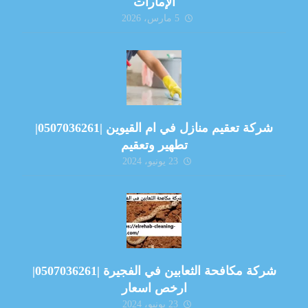
الإمارات
5 مارس، 2026
شركة تعقيم منازل في ام القيوين |0507036261|
تطهير وتعقيم
23 يونيو، 2024
شركة مكافحة الثعابين في الفجيرة |0507036261|
ارخص اسعار
23 يونيو، 2024