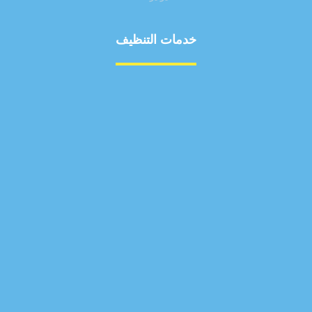
خدمات التنظيف
مكافحة الآفات
مركبة
بناء
غسيل سيارة
صيانة
تجاري
عادي
خدمات
الداخلية
الخارج
اتصال
لورم
معلومات
الخارج