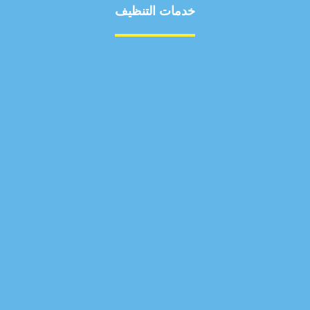
خدمات التنظيف
مكافحة الآفات
مركبة
بناء
غسيل سيارة
صيانة
تجاري
عادي
خدمات
الداخلية
الخارج
اتصال
لورم
معلومات
الخارج
خدمات
خدمات ساخنة