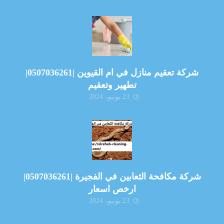
شركة تعقيم منازل في ام القيوين |0507036261|
تطهير وتعقيم
23 يونيو، 2024
شركة مكافحة الثعابين في الفجيرة |0507036261|
ارخص اسعار
23 يونيو، 2024