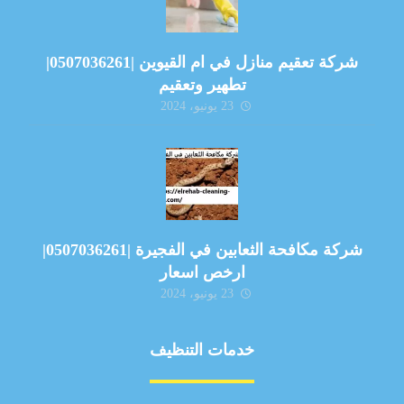
شركة تعقيم منازل في ام القيوين |0507036261|
تطهير وتعقيم
23 يونيو، 2024
شركة مكافحة الثعابين في الفجيرة |0507036261|
ارخص اسعار
23 يونيو، 2024
خدمات التنظيف