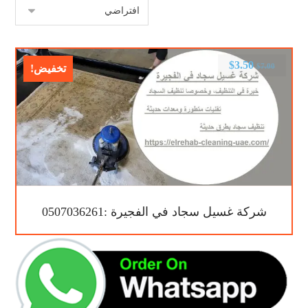
$
3.50
$
7.00
تخفيض!
شركة غسيل سجاد في الفجيرة :0507036261