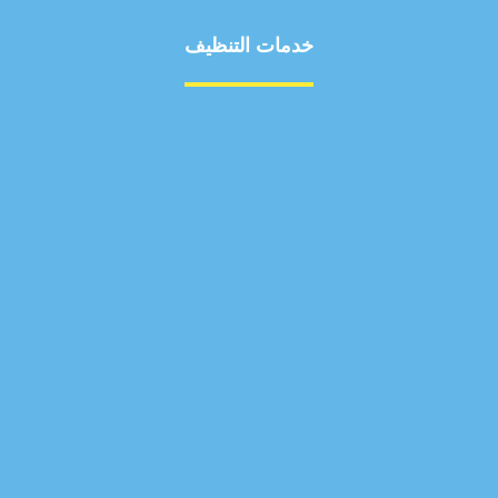
خدمات التنظيف
مكافحة الآفات
مركبة
بناء
غسيل سيارة
صيانة
تجاري
عادي
خدمات
الداخلية
الخارج
اتصال
لورم
معلومات
الخارج
خدمات