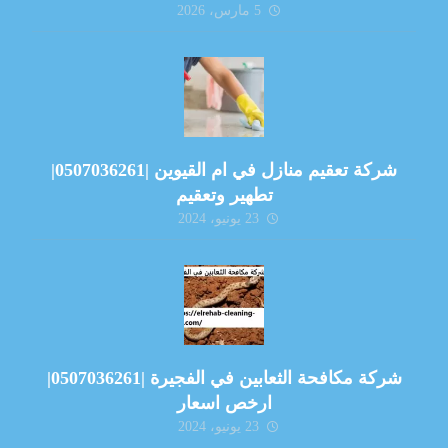
5 مارس، 2026
شركة تعقيم منازل في ام القيوين |0507036261|
تطهير وتعقيم
23 يونيو، 2024
شركة مكافحة الثعابين في الفجيرة |0507036261|
ارخص اسعار
23 يونيو، 2024