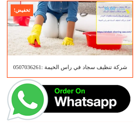
$
6.00
$
8.00
تخفيض!
شركة تنظيف سجاد في راس الخيمة :0507036261