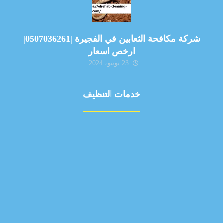
شركة مكافحة الثعابين في الفجيرة |0507036261|
ارخص اسعار
23 يونيو، 2024
خدمات التنظيف
مكافحة الآفات
مركبة
بناء
غسيل سيارة
صيانة
تجاري
عادي
خدمات