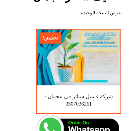
عرض النتيجة الوحيدة
$
5.00
تخفيض!
$
8.00
شركة غسيل ستائر في عجمان :
0507036261