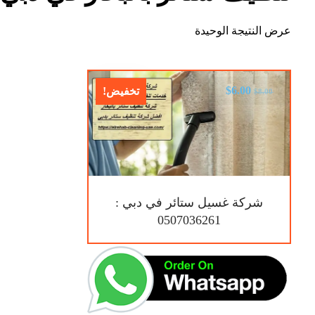
عرض النتيجة الوحيدة
$
6.00
تخفيض!
$
8.00
شركة غسيل ستائر في دبي :
0507036261