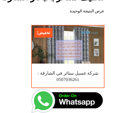
عرض النتيجة الوحيدة
$
4.00
تخفيض!
$
6.00
شركة غسيل ستائر في الشارقة :
0507036261