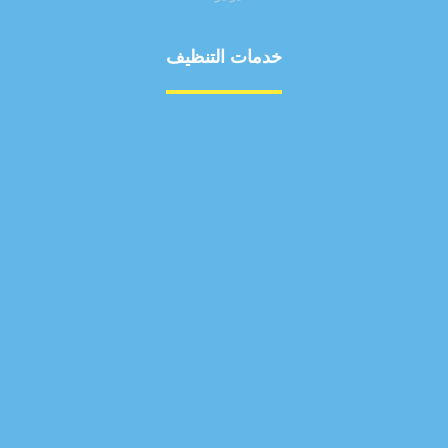
خدمات التنظيف
مكافحة الآفات
مركبة
بناء
غسيل سيارة
صيانة
تجاري
عادي
خدمات
الداخلية
الخارج
اتصال
لورم
معلومات
الخارج