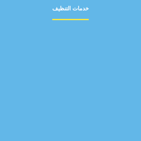
خدمات التنظيف
مكافحة الآفات
مركبة
بناء
غسيل سيارة
صيانة
تجاري
عادي
خدمات
الداخلية
الخارج
اتصال
لورم
معلومات
الخارج
خدمات