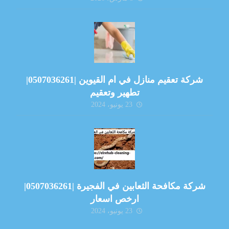
شركة تعقيم منازل في ام القيوين |0507036261|
تطهير وتعقيم
23 يونيو، 2024
شركة مكافحة الثعابين في الفجيرة |0507036261|
ارخص اسعار
23 يونيو، 2024