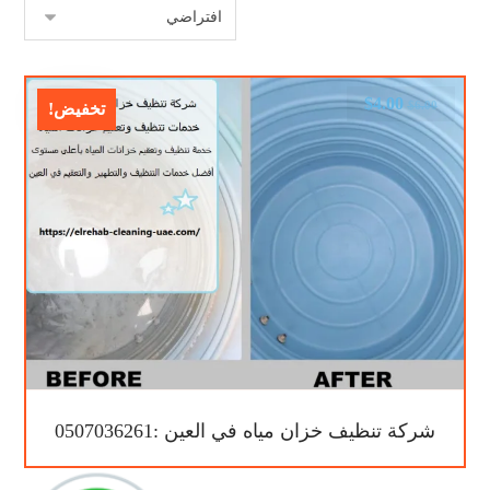
$
4.00
$
6.00
تخفيض!
شركة تنظيف خزان مياه في العين :0507036261