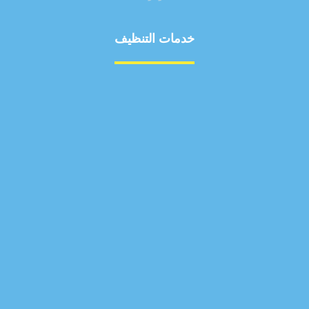
خدمات التنظيف
مكافحة الآفات
مركبة
بناء
غسيل سيارة
صيانة
تجاري
عادي
خدمات
الداخلية
الخارج
اتصال
لورم
معلومات
الخارج