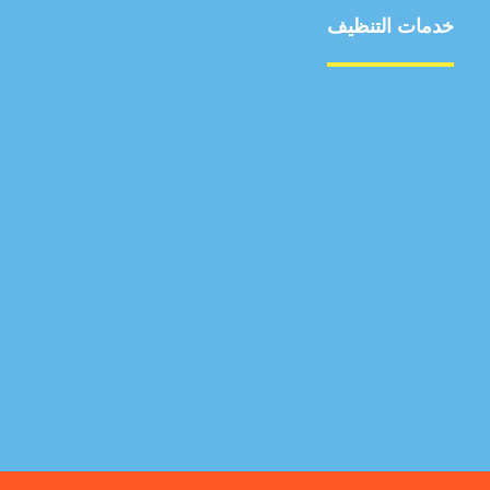
خدمات التنظيف
مكافحة الآفات
مركبة
بناء
غسيل سيارة
صيانة
تجاري
عادي
خدمات
الداخلية
الخارج
اتصال
لورم
معلومات
الخارج
خدمات
خدمات ساخنة