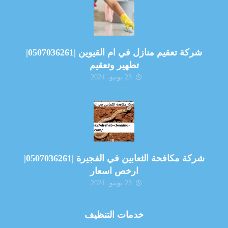
شركة تعقيم منازل في ام القيوين |0507036261|
تطهير وتعقيم
23 يونيو، 2024
شركة مكافحة الثعابين في الفجيرة |0507036261|
ارخص اسعار
23 يونيو، 2024
خدمات التنظيف