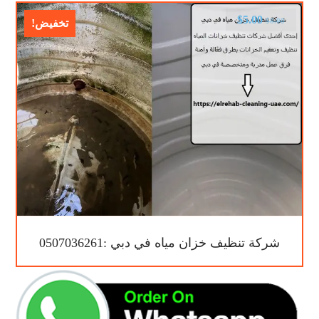
$
5.00
$
8.00
تخفيض!
شركة تنظيف خزان مياه في دبي :0507036261