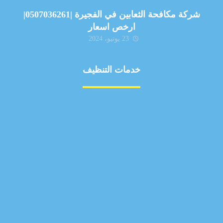
شركة مكافحة الثعابين في الفجيرة |0507036261|
ارخص اسعار
23 يونيو، 2024
خدمات التنظيف
مكافحة الآفات
مركبة
بناء
غسيل سيارة
صيانة
تجاري
عادي
خدمات
الداخلية
الخارج