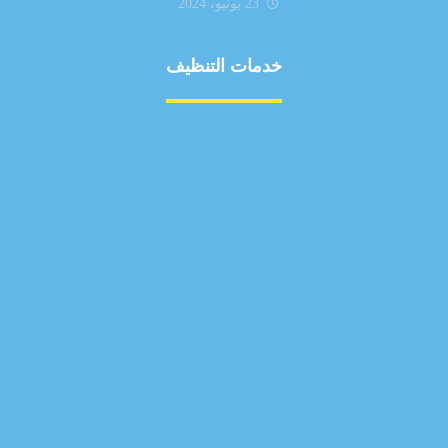
23 يونيو، 2024
خدمات التنظيف
مكافحة الآفات
مركبة
بناء
غسيل سيارة
صيانة
تجاري
عادي
خدمات
الداخلية
الخارج
اتصال
لورم
معلومات
الخارج