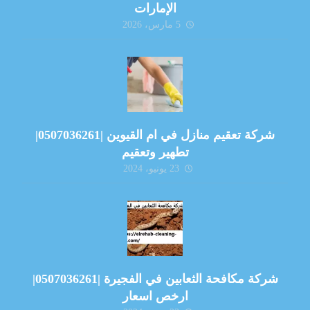
الإمارات
5 مارس، 2026
شركة تعقيم منازل في ام القيوين |0507036261|
تطهير وتعقيم
23 يونيو، 2024
شركة مكافحة الثعابين في الفجيرة |0507036261|
ارخص اسعار