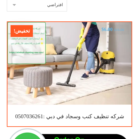
$
6.00
$
10.00
تخفيض!
شركه تنظيف كنب وسجاد في دبي :0507036261