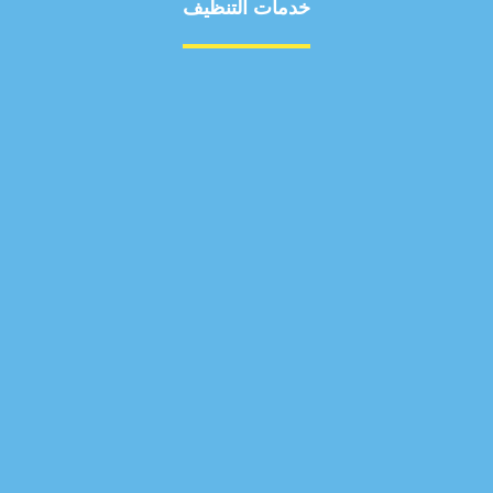
خدمات التنظيف
مكافحة الآفات
مركبة
بناء
غسيل سيارة
صيانة
تجاري
عادي
خدمات
الداخلية
الخارج
اتصال
لورم
معلومات
الخارج
خدمات
خدمات ساخنة