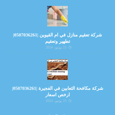
شركة تعقيم منازل في ام القيوين |0507036261|
تطهير وتعقيم
23 يونيو، 2024
شركة مكافحة الثعابين في الفجيرة |0507036261|
ارخص اسعار
23 يونيو، 2024