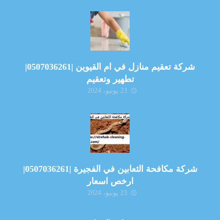
شركة تعقيم منازل في ام القيوين |0507036261|
تطهير وتعقيم
23 يونيو، 2024
شركة مكافحة الثعابين في الفجيرة |0507036261|
ارخص اسعار
23 يونيو، 2024