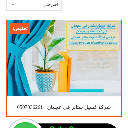
$
5.00
$
8.00
تخفيض!
شركة غسيل ستائر في عجمان : 0507036261