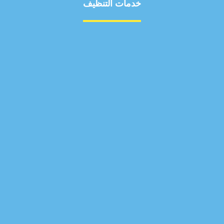
خدمات التنظيف
مكافحة الآفات
مركبة
بناء
غسيل سيارة
صيانة
تجاري
عادي
خدمات
الداخلية
الخارج
اتصال
لورم
معلومات
الخارج
خدمات
خدمات ساخنة