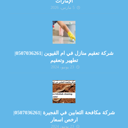
الإمارات
5 مارس، 2026
شركة تعقيم منازل في ام القيوين |0507036261|
تطهير وتعقيم
23 يونيو، 2024
شركة مكافحة الثعابين في الفجيرة |0507036261|
ارخص اسعار
23 يونيو، 2024