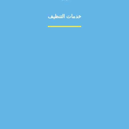
خدمات التنظيف
مكافحة الآفات
مركبة
بناء
غسيل سيارة
صيانة
تجاري
عادي
خدمات
الداخلية
الخارج
اتصال
لورم
معلومات
الخارج