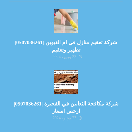
شركة تعقيم منازل في ام القيوين |0507036261|
تطهير وتعقيم
23 يونيو، 2024
شركة مكافحة الثعابين في الفجيرة |0507036261|
ارخص اسعار
23 يونيو، 2024