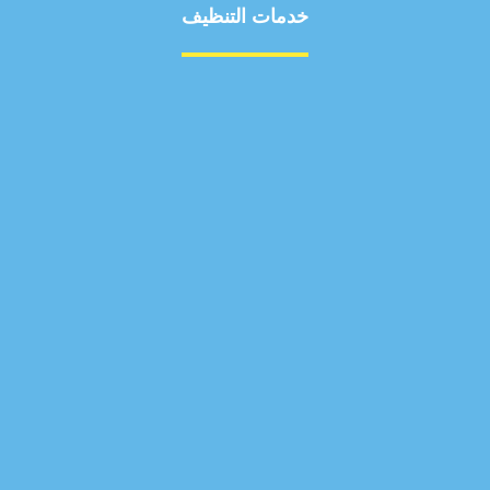
خدمات التنظيف
مكافحة الآفات
مركبة
بناء
غسيل سيارة
صيانة
تجاري
عادي
خدمات
الداخلية
الخارج
اتصال
لورم
معلومات
الخارج
خدمات
خدمات ساخنة