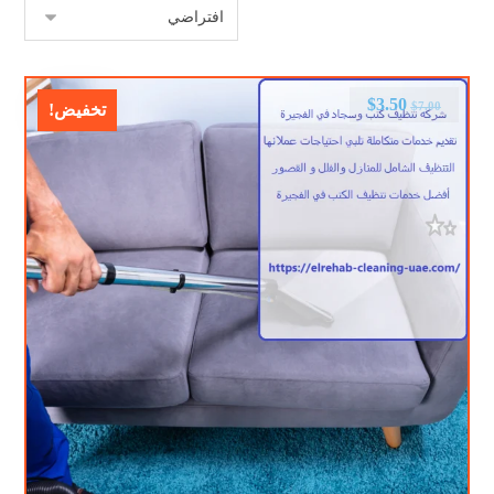
$
3.50
$
7.00
تخفيض!