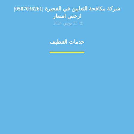
شركة مكافحة الثعابين في الفجيرة |0507036261|
ارخص اسعار
23 يونيو، 2024
خدمات التنظيف
مكافحة الآفات
مركبة
بناء
غسيل سيارة
صيانة
تجاري
عادي
خدمات
الداخلية
الخارج