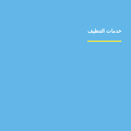
خدمات التنظيف
مكافحة الآفات
مركبة
بناء
غسيل سيارة
صيانة
تجاري
عادي
خدمات
الداخلية
الخارج
اتصال
لورم
معلومات
الخارج
خدمات
خدمات ساخنة