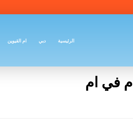
الرئيسية
دبي
ام القيوين
 في ام