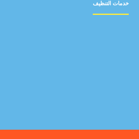
خدمات التنظيف
مكافحة الآفات
مركبة
بناء
غسيل سيارة
صيانة
تجاري
عادي
خدمات
الداخلية
الخارج
اتصال
لورم
معلومات
الخارج
خدمات
خدمات ساخنة