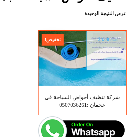
عرض النتيجة الوحيدة
$
3.00
تخفيض!
$
5.00
شركة تنظيف أحواض السباحة في
عجمان :0507036261