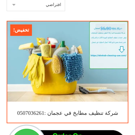
$
6.00
$
9.00
تخفيض!
شركة تنظيف مطابخ في عجمان :0507036261