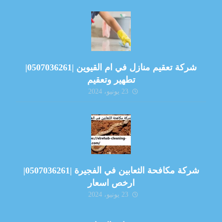
شركة تعقيم منازل في ام القيوين |0507036261|
تطهير وتعقيم
23 يونيو، 2024
شركة مكافحة الثعابين في الفجيرة |0507036261|
ارخص اسعار
23 يونيو، 2024