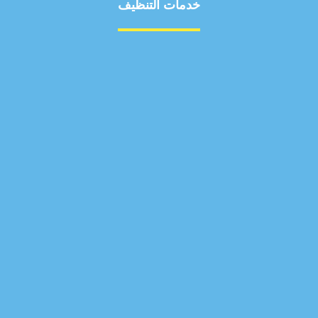
خدمات التنظيف
مكافحة الآفات
مركبة
بناء
غسيل سيارة
صيانة
تجاري
عادي
خدمات
الداخلية
الخارج
اتصال
لورم
معلومات
الخارج
خدمات
خدمات ساخنة