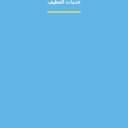
خدمات التنظيف
مكافحة الآفات
مركبة
بناء
غسيل سيارة
صيانة
تجاري
عادي
خدمات
الداخلية
الخارج
اتصال
لورم
معلومات
الخارج
خدمات
خدمات ساخنة