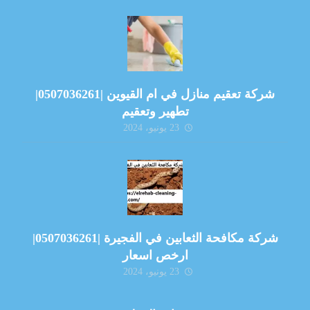
شركة تعقيم منازل في ام القيوين |0507036261|
تطهير وتعقيم
23 يونيو، 2024
شركة مكافحة الثعابين في الفجيرة |0507036261|
ارخص اسعار
23 يونيو، 2024