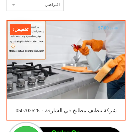
$
7.00
$
9.00
تخفيض!
شركة تنظيف مطابخ في الشارقة :0507036261