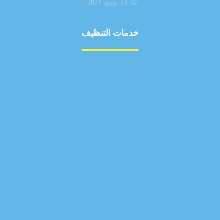
23 يونيو، 2024
خدمات التنظيف
مكافحة الآفات
مركبة
بناء
غسيل سيارة
صيانة
تجاري
عادي
خدمات
الداخلية
الخارج
اتصال
لورم
معلومات
الخارج