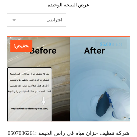
عرض النتيجة الوحيدة
$
6.00
$
10.00
تخفيض!
شركة تنظيف خزان مياه في راس الخيمة :0507036261