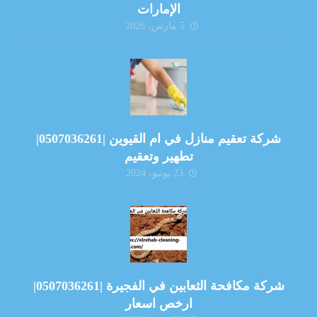
الإمارات
5 مارس، 2026
شركة تعقيم منازل في ام القيوين |0507036261|
تطهير وتعقيم
23 يونيو، 2024
شركة مكافحة الثعابين في الفجيرة |0507036261|
ارخص اسعار