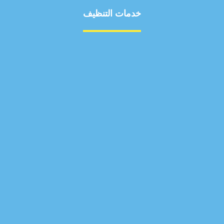
خدمات التنظيف
مكافحة الآفات
مركبة
بناء
غسيل سيارة
صيانة
تجاري
عادي
خدمات
الداخلية
الخارج
اتصال
لورم
معلومات
الخارج
خدمات