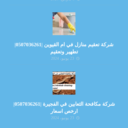
شركة تعقيم منازل في ام القيوين |0507036261|
تطهير وتعقيم
23 يونيو، 2024
شركة مكافحة الثعابين في الفجيرة |0507036261|
ارخص اسعار
23 يونيو، 2024