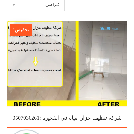
$
6.00
$
9.00
تخفيض!
شركة تنظيف خزان مياه في الفجيرة :0507036261