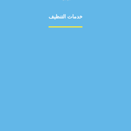
خدمات التنظيف
مكافحة الآفات
مركبة
بناء
غسيل سيارة
صيانة
تجاري
عادي
خدمات
الداخلية
الخارج
اتصال
لورم
معلومات
الخارج