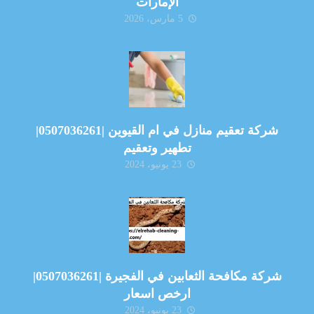
الإمارات
5 مارس، 2026
شركة تعقيم منازل في ام القيوين |0507036261|
تطهير وتعقيم
23 يونيو، 2024
شركة مكافحة الثعابين في الفجيرة |0507036261|
ارخص اسعار
23 يونيو، 2024