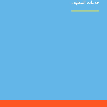
خدمات التنظيف
مكافحة الآفات
مركبة
بناء
غسيل سيارة
صيانة
تجاري
عادي
خدمات
الداخلية
الخارج
اتصال
لورم
معلومات
الخارج
خدمات
خدمات ساخنة