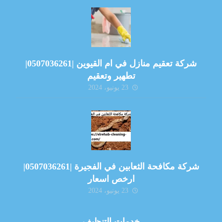
شركة تعقيم منازل في ام القيوين |0507036261|
تطهير وتعقيم
23 يونيو، 2024
شركة مكافحة الثعابين في الفجيرة |0507036261|
ارخص اسعار
23 يونيو، 2024
خدمات التنظيف