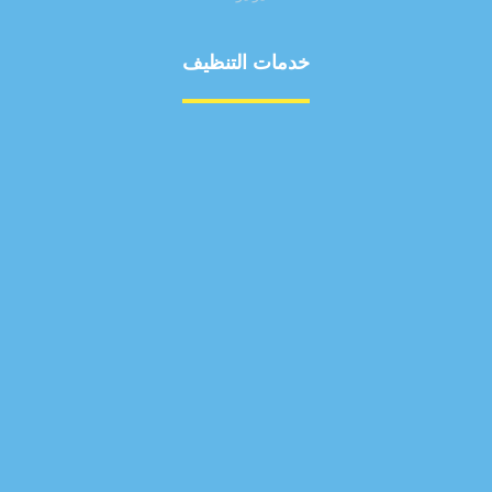
خدمات التنظيف
مكافحة الآفات
مركبة
بناء
غسيل سيارة
صيانة
تجاري
عادي
خدمات
الداخلية
الخارج
اتصال
لورم
معلومات
الخارج