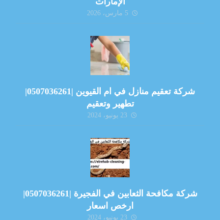
الإمارات
5 مارس، 2026
شركة تعقيم منازل في ام القيوين |0507036261|
تطهير وتعقيم
23 يونيو، 2024
شركة مكافحة الثعابين في الفجيرة |0507036261|
ارخص اسعار
23 يونيو، 2024