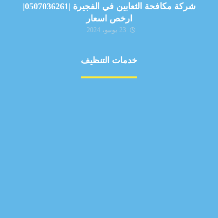
شركة مكافحة الثعابين في الفجيرة |0507036261|
ارخص اسعار
23 يونيو، 2024
خدمات التنظيف
مكافحة الآفات
مركبة
بناء
غسيل سيارة
صيانة
تجاري
عادي
خدمات
الداخلية
الخارج
اتصال