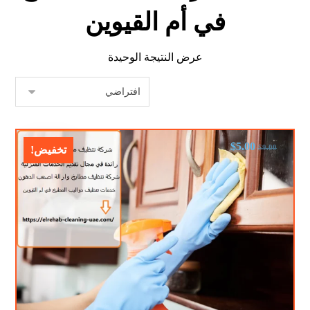
في أم القيوين
عرض النتيجة الوحيدة
$
5.00
$
9.00
تخفيض!