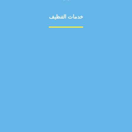
خدمات التنظيف
مكافحة الآفات
مركبة
بناء
غسيل سيارة
صيانة
تجاري
عادي
خدمات
الداخلية
الخارج
اتصال
لورم
معلومات
الخارج