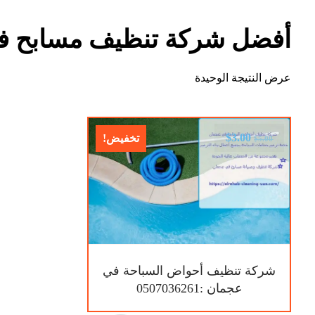
أفضل شركة تنظيف مسابح ف
عرض النتيجة الوحيدة
$
3.00
تخفيض!
$
5.00
شركة تنظيف أحواض السباحة في
عجمان :0507036261