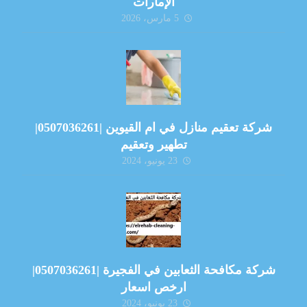
الإمارات
5 مارس، 2026
شركة تعقيم منازل في ام القيوين |0507036261|
تطهير وتعقيم
23 يونيو، 2024
شركة مكافحة الثعابين في الفجيرة |0507036261|
ارخص اسعار
23 يونيو، 2024