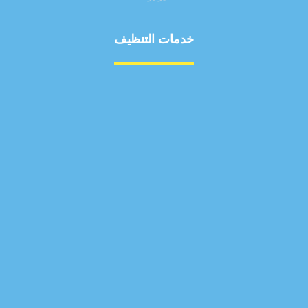
خدمات التنظيف
مكافحة الآفات
مركبة
بناء
غسيل سيارة
صيانة
تجاري
عادي
خدمات
الداخلية
الخارج
اتصال
لورم
معلومات
الخارج