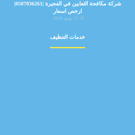
شركة مكافحة الثعابين في الفجيرة |0507036261|
ارخص اسعار
23 يونيو، 2024
خدمات التنظيف
مكافحة الآفات
مركبة
بناء
غسيل سيارة
صيانة
تجاري
عادي
خدمات
الداخلية
الخارج
اتصال