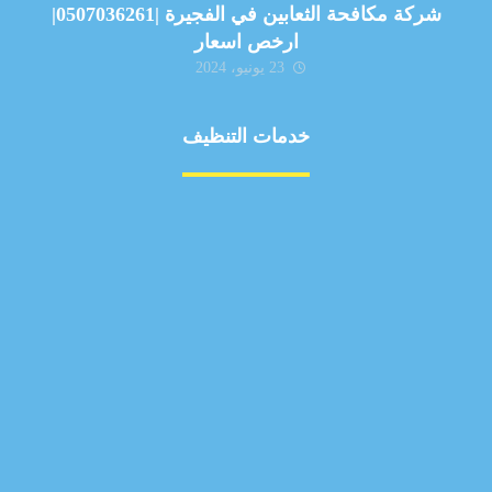
شركة مكافحة الثعابين في الفجيرة |0507036261|
ارخص اسعار
23 يونيو، 2024
خدمات التنظيف
مكافحة الآفات
مركبة
بناء
غسيل سيارة
صيانة
تجاري
عادي
خدمات
الداخلية
الخارج
اتصال