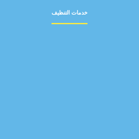
خدمات التنظيف
مكافحة الآفات
مركبة
بناء
غسيل سيارة
صيانة
تجاري
عادي
خدمات
الداخلية
الخارج
اتصال
لورم
معلومات
الخارج
خدمات