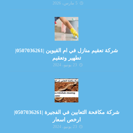
5 مارس، 2026
شركة تعقيم منازل في ام القيوين |0507036261|
تطهير وتعقيم
23 يونيو، 2024
شركة مكافحة الثعابين في الفجيرة |0507036261|
ارخص اسعار
23 يونيو، 2024