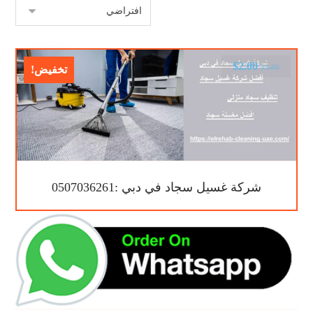
$
2.00
$
5.00
تخفيض!
شركة غسيل سجاد في دبي :0507036261