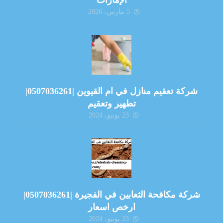
الإمارات
5 مارس، 2026
شركة تعقيم منازل في ام القيوين |0507036261|
تطهير وتعقيم
23 يونيو، 2024
شركة مكافحة الثعابين في الفجيرة |0507036261|
ارخص اسعار
23 يونيو، 2024