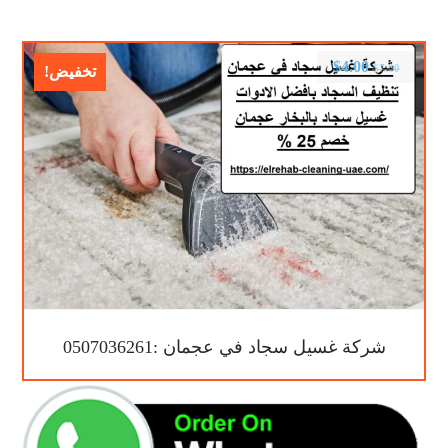
$
4.00
$
7.00
تخفيض!
شركة غسيل سجاد في عجمان :0507036261