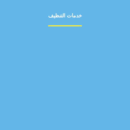
خدمات التنظيف
مكافحة الآفات
مركبة
بناء
غسيل سيارة
صيانة
تجاري
عادي
خدمات
الداخلية
الخارج
اتصال
لورم
معلومات
الخارج